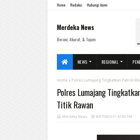
Home
Redaksi
Hubungi kami
Merdeka News
Berani, Akurat, & Tajam
NEWS
REGIONAL
PEN
Home
Polres Lumajang Tingkatkan Patroli Mal
Polres Lumajang Tingkatkan
Titik Rawan
Merdeka News
8/07/2025 01:47:00 PM