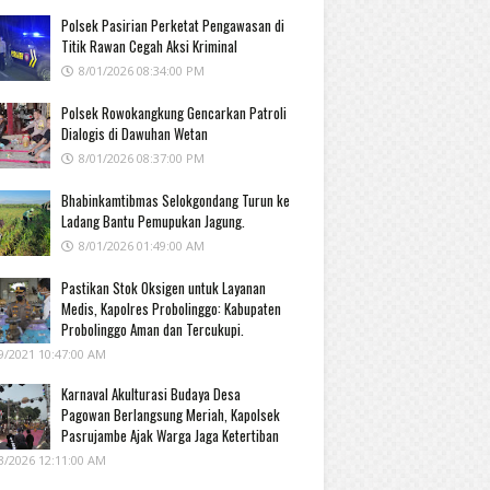
Polsek Pasirian Perketat Pengawasan di
Titik Rawan Cegah Aksi Kriminal
8/01/2026 08:34:00 PM
Polsek Rowokangkung Gencarkan Patroli
Dialogis di Dawuhan Wetan
8/01/2026 08:37:00 PM
Bhabinkamtibmas Selokgondang Turun ke
Ladang Bantu Pemupukan Jagung.
8/01/2026 01:49:00 AM
Pastikan Stok Oksigen untuk Layanan
Medis, Kapolres Probolinggo: Kabupaten
Probolinggo Aman dan Tercukupi.
9/2021 10:47:00 AM
Karnaval Akulturasi Budaya Desa
Pagowan Berlangsung Meriah, Kapolsek
Pasrujambe Ajak Warga Jaga Ketertiban
3/2026 12:11:00 AM