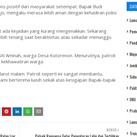
CAT
ns positif dari masyarakat setempat. Bapak Budi
o, mengaku merasa lebih aman dengan kehadiran polisi
Luma
ada kejadian yang kurang mengenakkan. Sekarang
Peme
 lebih tenang saat beraktivitas atau sekadar menunggu
Pend
Mojo
Siti Aminah, warga Desa Kutorenon. Menurutnya, patroli
i kekhawatiran warga.
Jom
larut malam. Patroli seperti ini sangat membantu,
Sido
ami berterima kasih sekali atas kesigapan Bapak-bapak
Polit
OKU
Prob
Lam
NEWER
Tren
 Balap Liar
Polsek Ranuyoso Gelar Pengaturan Lalin dan Tertibkan