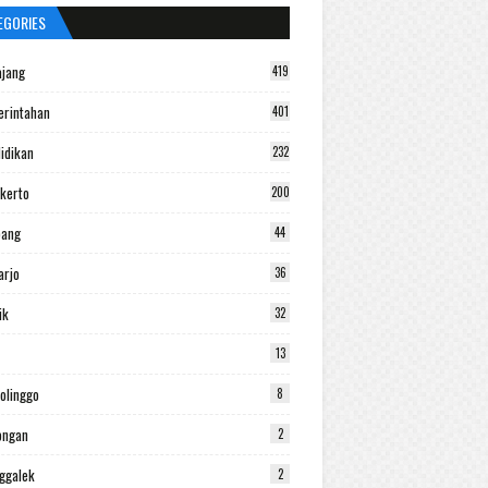
EGORIES
jang
419
rintahan
401
idikan
232
kerto
200
bang
44
arjo
36
ik
32
13
olinggo
8
ongan
2
ggalek
2