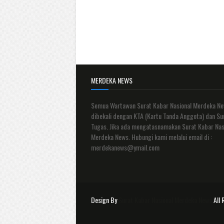
MERDEKA NEWS
Semua Wartawan Surat Kabar Nasional Merdeka N
dibekali dengan KTA (Kartu Tanda Anggota) dan Su
Tugas. Jika ada mengatasnamakan Surat Kabar Nas
Merdeka News. Hubungi kami melalui email di :
merdekanews@ymail.com
Design By
Surat Kabar Nasional Merdeka News
All 