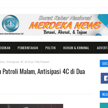
DIDIKAN
PEMERINTAHAN
POLITIK
HUKUM & KRIMINAL
ADVERT
am, Antisipasi 4C di Dua Titik Rawan
SOC
 Patroli Malam, Antisipasi 4C di Dua
IKL