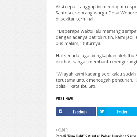
Aksi cepat tanggap ini mendapat respo
Santoso, seorang warga Desa Wonorej
di sekitar terminal
"Beberapa waktu lalu memang sempat 
dengan adanya patroli rutin, kami jadi
bus malam," tuturnya.
Hal senada juga diungkapkan oleh Ibu 
dini hari sangat membantu mengurang
"Wilayah kami kadang sepi kalau sudah 
terutama untuk mencegah pencurian. K
polisi," kata Ibu Siti.
POST NAVI
Facebook
Twitter
OLDER
Patroli "Blue Light" Satlantas Polres Lumajang Sasar