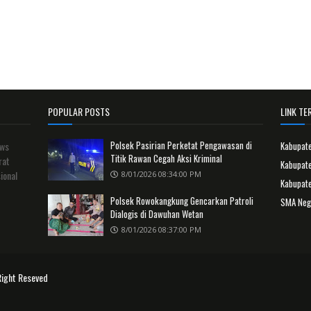
POPULAR POSTS
LINK TER
Polsek Pasirian Perketat Pengawasan di
ews
Kabupat
Titik Rawan Cegah Aksi Kriminal
rat
Kabupate
ional
8/01/2026 08:34:00 PM
Kabupat
Polsek Rowokangkung Gencarkan Patroli
SMA Neg
Dialogis di Dawuhan Wetan
8/01/2026 08:37:00 PM
Right Reseved