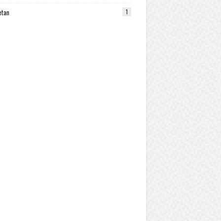
etan
1