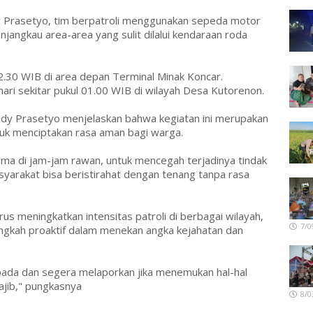
y Prasetyo, tim berpatroli menggunakan sepeda motor
angkau area-area yang sulit dilalui kendaraan roda
22.30 WIB di area depan Terminal Minak Koncar.
 hari sekitar pukul 01.00 WIB di wilayah Desa Kutorenon.
dy Prasetyo menjelaskan bahwa kegiatan ini merupakan
tuk menciptakan rasa aman bagi warga.
rutama di jam-jam rawan, untuk mencegah terjadinya tindak
syarakat bisa beristirahat dengan tenang tanpa rasa
s meningkatkan intensitas patroli di berbagai wilayah,
7/0
 langkah proaktif dalam menekan angka kejahatan dan
pada dan segera melaporkan jika menemukan hal-hal
ajib," pungkasnya
8/0