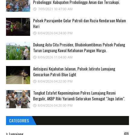
Probolinggo: Kabupaten Probolinggo Aman dan Tercukupi.
7/09/2021 10:47:00 AM
Polsek Pasrujambe Gelar Patroli dan Razia Kendaraan Malam
Hari
8/04/2026 04:24:00 PM
Dukung Asta Cita Presiden, Bhabinkamtibmas Polsek Padang
Turun Langsung Kawal Ketahanan Pangan Warga.
8/06/2026 11:04:00 AM
Antisipasi Kejahatan Jalanan, Polsek Jatiroto Lumajang
Gencarkan Patroli Blue Light
8/04/2026 04:22:00 PM
Tongkat Estafet Kepemimpinan Polres Lumajang Resmi
Bergulir, AKBP Riki Yariandi Gelorakan Semagat “Jogo Jatim".
8/04/2026 04:20:00 PM
CATEGORIES
Lumajang
419