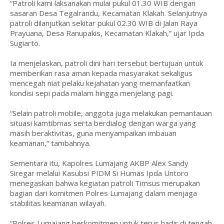
“Patroli kami laksanakan mulai pukul 01.30 WIB dengan
sasaran Desa Tegalrandu, Kecamatan Klakah. Selanjutnya
patroli dilanjutkan sekitar pukul 02.30 WIB di Jalan Raya
Prayuana, Desa Ranupakis, Kecamatan Klakah,” ujar Ipda
Sugiarto.
Ia menjelaskan, patroli dini hari tersebut bertujuan untuk
memberikan rasa aman kepada masyarakat sekaligus
mencegah niat pelaku kejahatan yang memanfaatkan
kondisi sepi pada malam hingga menjelang pagi.
“Selain patroli mobile, anggota juga melakukan pemantauan
situasi kamtibmas serta berdialog dengan warga yang
masih beraktivitas, guna menyampaikan imbauan
keamanan,” tambahnya.
Sementara itu, Kapolres Lumajang AKBP Alex Sandy
Siregar melalui Kasubsi PIDM Si Humas Ipda Untoro
menegaskan bahwa kegiatan patroli Timsus merupakan
bagian dari komitmen Polres Lumajang dalam menjaga
stabilitas keamanan wilayah.
“Polres Lumajang berkomitmen untuk terus hadir di tengah