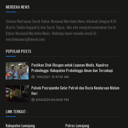
MERDEKA NEWS
Semua Wartawan Surat Kabar Nasional Merdeka News dibekali dengan KTA
(Kartu Tanda Anggota) dan Surat Tugas. Jika ada mengatasnamakan Surat
Kabar Nasional Merdeka News. Hubungi kami melalui email di :
merdekanews@ymail.com
POPULAR POSTS
Pastikan Stok Oksigen untuk Layanan Medis, Kapolres
Probolinggo: Kabupaten Probolinggo Aman dan Tercukupi.
7/09/2021 10:47:00 AM
Polsek Pasrujambe Gelar Patroli dan Razia Kendaraan Malam
Hari
8/04/2026 04:24:00 PM
LINK TERKAIT :
Kabupaten Lumajang
Polres Lumajang