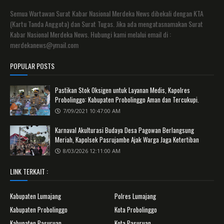
Semua Wartawan Surat Kabar Nasional Merdeka News dibekali dengan KTA
(Kartu Tanda Anggota) dan Surat Tugas. Jika ada mengatasnamakan Surat
Kabar Nasional Merdeka News. Hubungi kami melalui email di :
merdekanews@ymail.com
POPULAR POSTS
Pastikan Stok Oksigen untuk Layanan Medis, Kapolres
Probolinggo: Kabupaten Probolinggo Aman dan Tercukupi.
7/09/2021 10:47:00 AM
Karnaval Akulturasi Budaya Desa Pagowan Berlangsung
Meriah, Kapolsek Pasrujambe Ajak Warga Jaga Ketertiban
8/03/2026 12:11:00 AM
LINK TERKAIT :
Kabupaten Lumajang
Polres Lumajang
Kabupaten Probolinggo
Kota Probolinggo
Kabupaten Pasuruan
Kota Pasuruan