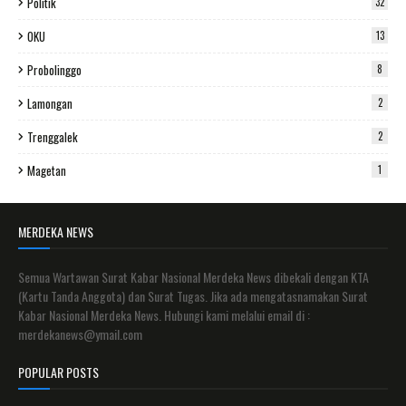
Politik
32
OKU
13
Probolinggo
8
Lamongan
2
Trenggalek
2
Magetan
1
MERDEKA NEWS
Semua Wartawan Surat Kabar Nasional Merdeka News dibekali dengan KTA
(Kartu Tanda Anggota) dan Surat Tugas. Jika ada mengatasnamakan Surat
Kabar Nasional Merdeka News. Hubungi kami melalui email di :
merdekanews@ymail.com
POPULAR POSTS