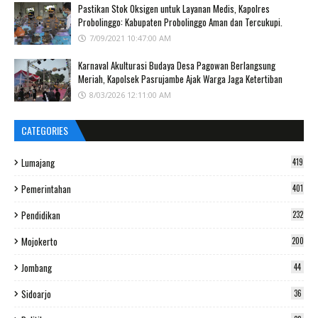
Pastikan Stok Oksigen untuk Layanan Medis, Kapolres
Probolinggo: Kabupaten Probolinggo Aman dan Tercukupi.
7/09/2021 10:47:00 AM
Karnaval Akulturasi Budaya Desa Pagowan Berlangsung
Meriah, Kapolsek Pasrujambe Ajak Warga Jaga Ketertiban
8/03/2026 12:11:00 AM
CATEGORIES
Lumajang
419
Pemerintahan
401
Pendidikan
232
Mojokerto
200
Jombang
44
Sidoarjo
36