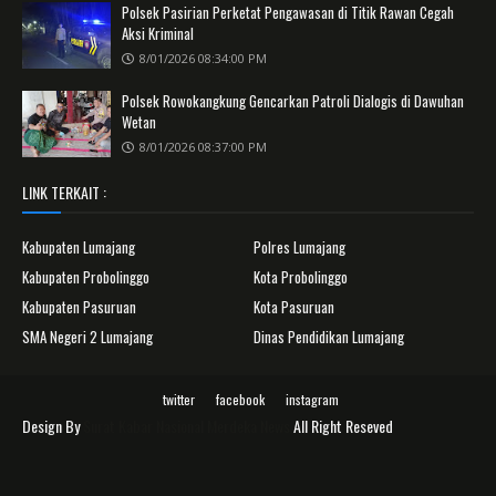
Polsek Pasirian Perketat Pengawasan di Titik Rawan Cegah
Aksi Kriminal
8/01/2026 08:34:00 PM
Polsek Rowokangkung Gencarkan Patroli Dialogis di Dawuhan
Wetan
8/01/2026 08:37:00 PM
LINK TERKAIT :
Kabupaten Lumajang
Polres Lumajang
Kabupaten Probolinggo
Kota Probolinggo
Kabupaten Pasuruan
Kota Pasuruan
SMA Negeri 2 Lumajang
Dinas Pendidikan Lumajang
twitter
facebook
instagram
Design By
Surat Kabar Nasional Merdeka News
All Right Reseved