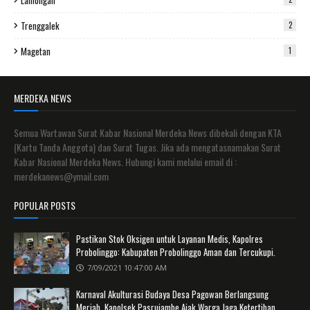
Lamongan
Trenggalek
2
Magetan
1
MERDEKA NEWS
Semua Wartawan Surat Kabar Nasional Merdeka News dibekali dengan KTA
(Kartu Tanda Anggota) dan Surat Tugas. Jika ada mengatasnamakan Surat
Kabar Nasional Merdeka News. Hubungi kami melalui email di :
merdekanews@ymail.com
POPULAR POSTS
Pastikan Stok Oksigen untuk Layanan Medis, Kapolres
Probolinggo: Kabupaten Probolinggo Aman dan Tercukupi.
7/09/2021 10:47:00 AM
Karnaval Akulturasi Budaya Desa Pagowan Berlangsung
Meriah, Kapolsek Pasrujambe Ajak Warga Jaga Ketertiban