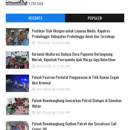
1,701,564
RECENTS
POPULER
Pastikan Stok Oksigen untuk Layanan Medis, Kapolres
Probolinggo: Kabupaten Probolinggo Aman dan Tercukupi.
7/09/2021 10:47:00 AM
Karnaval Akulturasi Budaya Desa Pagowan Berlangsung
Meriah, Kapolsek Pasrujambe Ajak Warga Jaga Ketertiban
8/03/2026 12:11:00 AM
Polsek Pasirian Perketat Pengawasan di Titik Rawan Cegah
Aksi Kriminal
8/01/2026 08:34:00 PM
Polsek Rowokangkung Gencarkan Patroli Dialogis di Dawuhan
Wetan
8/01/2026 08:37:00 PM
Polsek Rowokangkung Giatkan Patroli dan Sosialisasi Call
Center 110