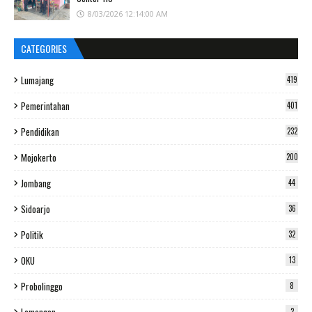
8/03/2026 12:14:00 AM
CATEGORIES
Lumajang
419
Pemerintahan
401
Pendidikan
232
Mojokerto
200
Jombang
44
Sidoarjo
36
Politik
32
OKU
13
Probolinggo
8
2