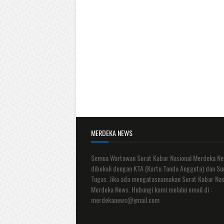
MERDEKA NEWS
Semua Wartawan Surat Kabar Nasional Merdeka N
dibekali dengan KTA (Kartu Tanda Anggota) dan Su
Tugas. Jika ada mengatasnamakan Surat Kabar Nas
Merdeka News. Hubungi kami melalui email di :
merdekanews@ymail.com