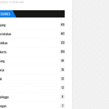
6/2026 11:04:00 AM
EGORIES
jang
419
rintahan
401
idikan
232
kerto
200
bang
44
arjo
36
ik
32
13
olinggo
8
ongan
2