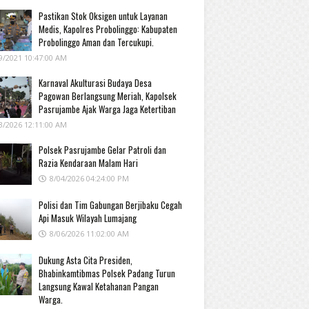
Pastikan Stok Oksigen untuk Layanan
Medis, Kapolres Probolinggo: Kabupaten
Probolinggo Aman dan Tercukupi.
9/2021 10:47:00 AM
Karnaval Akulturasi Budaya Desa
Pagowan Berlangsung Meriah, Kapolsek
Pasrujambe Ajak Warga Jaga Ketertiban
3/2026 12:11:00 AM
Polsek Pasrujambe Gelar Patroli dan
Razia Kendaraan Malam Hari
8/04/2026 04:24:00 PM
Polisi dan Tim Gabungan Berjibaku Cegah
Api Masuk Wilayah Lumajang
8/06/2026 11:02:00 AM
Dukung Asta Cita Presiden,
Bhabinkamtibmas Polsek Padang Turun
Langsung Kawal Ketahanan Pangan
Warga.