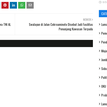
8/0
CAT
NEWER
wa TNI AL
Swalayan di Jalan Cokroaminoto Disebut Jadi Fasilitas
Luma
Penunjang Kawasan Terpadu
Peme
Pend
Mojo
Jom
Sido
Polit
OKU
Prob
Lam