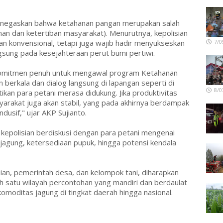
enegaskan bahwa ketahanan pangan merupakan salah
nan dan ketertiban masyarakat). Menurutnya, kepolisian
n konvensional, tetapi juga wajib hadir menyukseskan
7/0
sung pada kesejahteraan perut bumi pertiwi.
rkomitmen penuh untuk mengawal program Ketahanan
n berkala dan dialog langsung di lapangan seperti di
8/0
kan para petani merasa didukung. Jika produktivitas
yarakat juga akan stabil, yang pada akhirnya berdampak
dusif," ujar AKP Sujianto.
kepolisian berdiskusi dengan para petani mengenai
gung, ketersediaan pupuk, hingga potensi kendala
isian, pemerintah desa, dan kelompok tani, diharapkan
 satu wilayah percontohan yang mandiri dan berdaulat
moditas jagung di tingkat daerah hingga nasional.