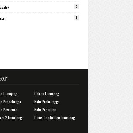
ggalek
2
etan
1
KAIT :
en Lumajang
Polres Lumajang
n Probolinggo
Kota Probolinggo
en Pasuruan
Kota Pasuruan
eri 2 Lumajang
Dinas Pendidikan Lumajang