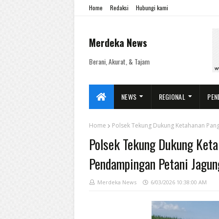
Home
Redaksi
Hubungi kami
Merdeka News
Berani, Akurat, & Tajam
NEWS
REGIONAL
PEN
Home
Polsek Tekung Dukung Ketahanan Pang
Polsek Tekung Dukung Keta
Pendampingan Petani Jagun
Merdeka News
6/03/2026 10:38:00 AM