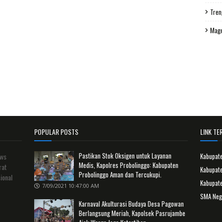
Tren
Mag
POPULAR POSTS
LINK TER
Pastikan Stok Oksigen untuk Layanan
ews
Kabupat
Medis, Kapolres Probolinggo: Kabupaten
rat
Kabupate
Probolinggo Aman dan Tercukupi.
ional
Kabupat
7/09/2021 10:47:00 AM
SMA Neg
Karnaval Akulturasi Budaya Desa Pagowan
Berlangsung Meriah, Kapolsek Pasrujambe