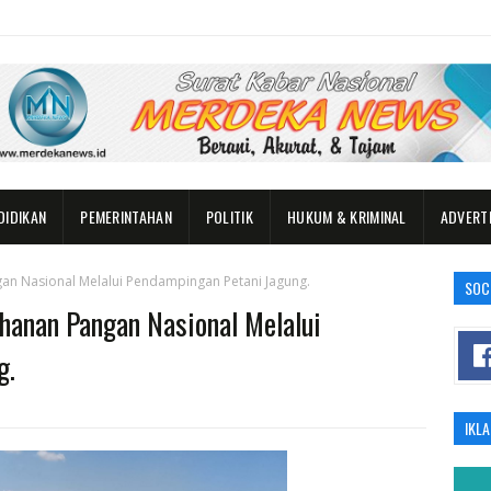
DIDIKAN
PEMERINTAHAN
POLITIK
HUKUM & KRIMINAL
ADVERT
an Nasional Melalui Pendampingan Petani Jagung.
SOC
hanan Pangan Nasional Melalui
g.
IKL