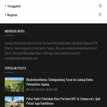
Trenggalek
2
Magetan
1
MERDEKA NEWS
Semua Wartawan Surat Kabar Nasional Merdeka News dibekali dengan KTA
(Kartu Tanda Anggota) dan Surat Tugas. Jika ada mengatasnamakan Surat
Kabar Nasional Merdeka News. Hubungi kami melalui email di :
merdekanews@ymail.com
POPULAR POSTS
Bhabinkamtibmas Selokgondang Turun ke Ladang Bantu
Pemupukan Jagung.
8/01/2026 01:49:00 AM
Polisi Hadiri Peletakan Batu Pertama RJIT di Tempursari, Ajak
Petani Jaga Kamtibmas