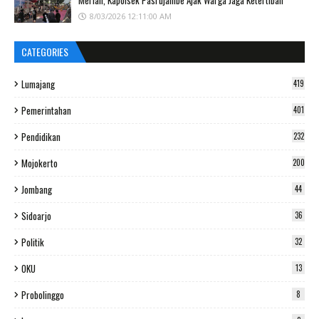
Meriah, Kapolsek Pasrujambe Ajak Warga Jaga Ketertiban
8/03/2026 12:11:00 AM
CATEGORIES
Lumajang
419
Pemerintahan
401
Pendidikan
232
Mojokerto
200
Jombang
44
Sidoarjo
36
Politik
32
OKU
13
Probolinggo
8