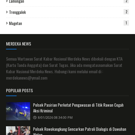
Lamongan
2
Trenggalek
2
Magetan
1
MERDEKA NEWS
Semua Wartawan Surat Kabar Nasional Merdeka News dibekali dengan KTA
(Kartu Tanda Anggota) dan Surat Tugas. Jika ada mengatasnamakan Surat
Kabar Nasional Merdeka News. Hubungi kami melalui email di :
merdekanews@ymail.com
POPULAR POSTS
Polsek Pasirian Perketat Pengawasan di Titik Rawan Cegah
Aksi Kriminal
8/01/2026 08:34:00 PM
Polsek Rowokangkung Gencarkan Patroli Dialogis di Dawuhan
Wetan