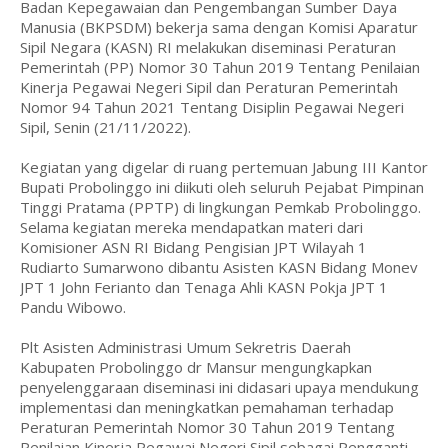
Badan Kepegawaian dan Pengembangan Sumber Daya
Manusia (BKPSDM) bekerja sama dengan Komisi Aparatur
Sipil Negara (KASN) RI melakukan diseminasi Peraturan
Pemerintah (PP) Nomor 30 Tahun 2019 Tentang Penilaian
Kinerja Pegawai Negeri Sipil dan Peraturan Pemerintah
Nomor 94 Tahun 2021 Tentang Disiplin Pegawai Negeri
Sipil, Senin (21/11/2022).
Kegiatan yang digelar di ruang pertemuan Jabung III Kantor
Bupati Probolinggo ini diikuti oleh seluruh Pejabat Pimpinan
Tinggi Pratama (PPTP) di lingkungan Pemkab Probolinggo.
Selama kegiatan mereka mendapatkan materi dari
Komisioner ASN RI Bidang Pengisian JPT Wilayah 1
Rudiarto Sumarwono dibantu Asisten KASN Bidang Monev
JPT 1 John Ferianto dan Tenaga Ahli KASN Pokja JPT 1
Pandu Wibowo.
Plt Asisten Administrasi Umum Sekretris Daerah
Kabupaten Probolinggo dr Mansur mengungkapkan
penyelenggaraan diseminasi ini didasari upaya mendukung
implementasi dan meningkatkan pemahaman terhadap
Peraturan Pemerintah Nomor 30 Tahun 2019 Tentang
Penilaian Kinerja Pegawai Negeri Sipil sebagai Pengganti