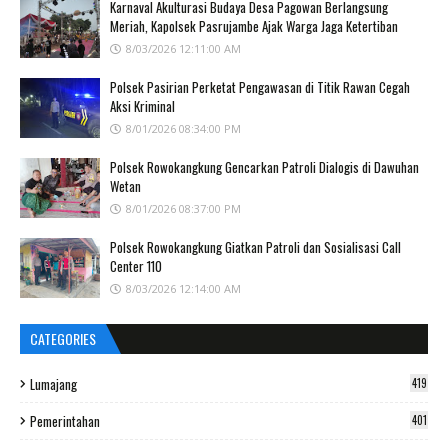
Karnaval Akulturasi Budaya Desa Pagowan Berlangsung
Meriah, Kapolsek Pasrujambe Ajak Warga Jaga Ketertiban
8/03/2026 12:11:00 AM
Polsek Pasirian Perketat Pengawasan di Titik Rawan Cegah
Aksi Kriminal
8/01/2026 08:34:00 PM
Polsek Rowokangkung Gencarkan Patroli Dialogis di Dawuhan
Wetan
8/01/2026 08:37:00 PM
Polsek Rowokangkung Giatkan Patroli dan Sosialisasi Call
Center 110
8/03/2026 12:14:00 AM
CATEGORIES
Lumajang
419
Pemerintahan
401