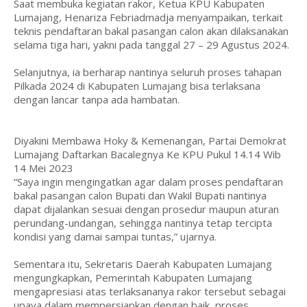
Saat membuka kegiatan rakor, Ketua KPU Kabupaten
Lumajang, Henariza Febriadmadja menyampaikan, terkait
teknis pendaftaran bakal pasangan calon akan dilaksanakan
selama tiga hari, yakni pada tanggal 27 – 29 Agustus 2024.
Selanjutnya, ia berharap nantinya seluruh proses tahapan
Pilkada 2024 di Kabupaten Lumajang bisa terlaksana
dengan lancar tanpa ada hambatan.
Diyakini Membawa Hoky & Kemenangan, Partai Demokrat
Lumajang Daftarkan Bacalegnya Ke KPU Pukul 14.14 Wib
14 Mei 2023
“Saya ingin mengingatkan agar dalam proses pendaftaran
bakal pasangan calon Bupati dan Wakil Bupati nantinya
dapat dijalankan sesuai dengan prosedur maupun aturan
perundang-undangan, sehingga nantinya tetap tercipta
kondisi yang damai sampai tuntas,” ujarnya.
Sementara itu, Sekretaris Daerah Kabupaten Lumajang
mengungkapkan, Pemerintah Kabupaten Lumajang
mengapresiasi atas terlaksananya rakor tersebut sebagai
upaya dalam mempersiapkan dengan baik, proses