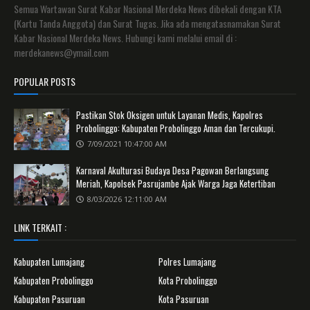
Semua Wartawan Surat Kabar Nasional Merdeka News dibekali dengan KTA
(Kartu Tanda Anggota) dan Surat Tugas. Jika ada mengatasnamakan Surat
Kabar Nasional Merdeka News. Hubungi kami melalui email di :
merdekanews@ymail.com
POPULAR POSTS
Pastikan Stok Oksigen untuk Layanan Medis, Kapolres
Probolinggo: Kabupaten Probolinggo Aman dan Tercukupi.
7/09/2021 10:47:00 AM
Karnaval Akulturasi Budaya Desa Pagowan Berlangsung
Meriah, Kapolsek Pasrujambe Ajak Warga Jaga Ketertiban
8/03/2026 12:11:00 AM
LINK TERKAIT :
Kabupaten Lumajang
Polres Lumajang
Kabupaten Probolinggo
Kota Probolinggo
Kabupaten Pasuruan
Kota Pasuruan