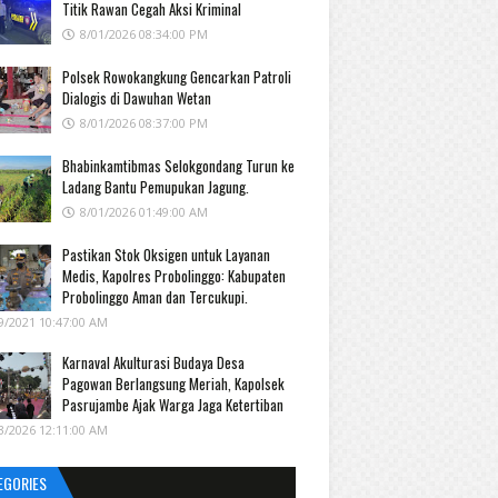
Titik Rawan Cegah Aksi Kriminal
8/01/2026 08:34:00 PM
Polsek Rowokangkung Gencarkan Patroli
Dialogis di Dawuhan Wetan
8/01/2026 08:37:00 PM
Bhabinkamtibmas Selokgondang Turun ke
Ladang Bantu Pemupukan Jagung.
8/01/2026 01:49:00 AM
Pastikan Stok Oksigen untuk Layanan
Medis, Kapolres Probolinggo: Kabupaten
Probolinggo Aman dan Tercukupi.
9/2021 10:47:00 AM
Karnaval Akulturasi Budaya Desa
Pagowan Berlangsung Meriah, Kapolsek
Pasrujambe Ajak Warga Jaga Ketertiban
3/2026 12:11:00 AM
EGORIES