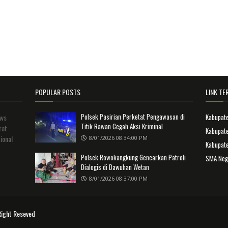
POPULAR POSTS
LINK TER
Polsek Pasirian Perketat Pengawasan di
ews
Kabupat
Titik Rawan Cegah Aksi Kriminal
rat
Kabupate
ional
8/01/2026 08:34:00 PM
Kabupat
Polsek Rowokangkung Gencarkan Patroli
SMA Neg
Dialogis di Dawuhan Wetan
8/01/2026 08:37:00 PM
Right Reseved