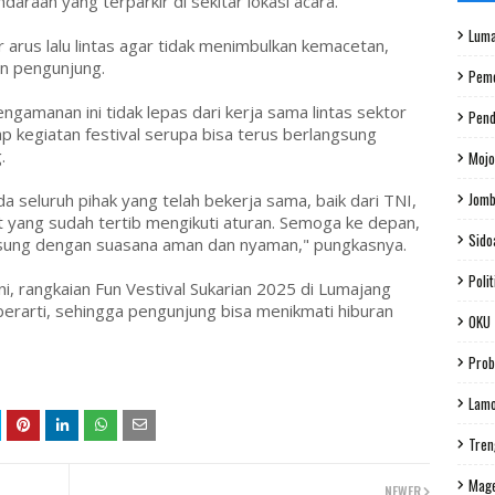
raan yang terparkir di sekitar lokasi acara.
Luma
 arus lalu lintas agar tidak menimbulkan kemacetan,
n pengunjung.
Peme
gamanan ini tidak lepas dari kerja sama lintas sektor
Pend
p kegiatan festival serupa bisa terus berlangsung
.
Mojo
Jom
 seluruh pihak yang telah bekerja sama, baik dari TNI,
 yang sudah tertib mengikuti aturan. Semoga ke depan,
Sido
gsung dengan suasana aman dan nyaman," pungkasnya.
Polit
, rangkaian Fun Vestival Sukarian 2025 di Lumajang
berarti, sehingga pengunjung bisa menikmati hiburan
OKU
Prob
Lam
Tren
Mag
NEWER