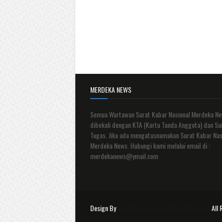
MERDEKA NEWS
Semua Wartawan Surat Kabar Nasional Merdeka N
dibekali dengan KTA (Kartu Tanda Anggota) dan Su
Tugas. Jika ada mengatasnamakan Surat Kabar Nas
Merdeka News. Hubungi kami melalui email di :
merdekanews@ymail.com
Design By
Surat Kabar Nasional Merdeka News
All 