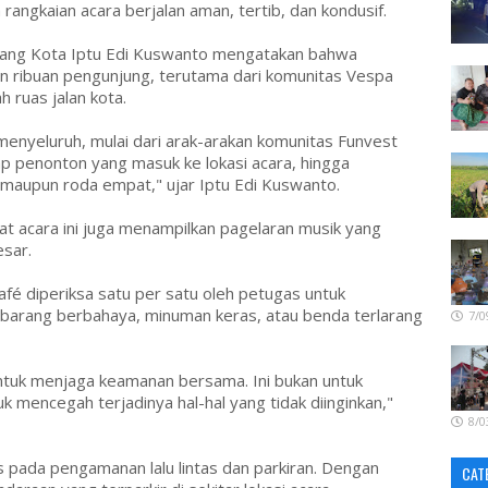
 rangkaian acara berjalan aman, tertib, dan kondusif.
jang Kota Iptu Edi Kuswanto mengatakan bahwa
ian ribuan pengunjung, terutama dari komunitas Vespa
 ruas jalan kota.
nyeluruh, mulai dari arak-arakan komunitas Funvest
 penonton yang masuk ke lokasi acara, hingga
 maupun roda empat," ujar Iptu Edi Kuswanto.
t acara ini juga menampilkan pagelaran musik yang
esar.
fé diperiksa satu per satu oleh petugas untuk
arang berbahaya, minuman keras, atau benda terlarang
7/0
ntuk menjaga keamanan bersama. Ini bukan untuk
 mencegah terjadinya hal-hal yang tidak diinginkan,"
8/0
s pada pengamanan lalu lintas dan parkiran. Dengan
CAT