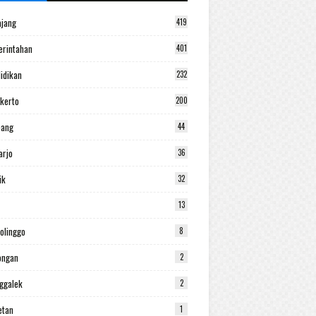
jang
419
rintahan
401
idikan
232
kerto
200
bang
44
arjo
36
ik
32
13
olinggo
8
ongan
2
ggalek
2
etan
1