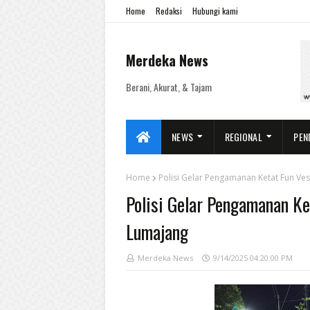
Home
Redaksi
Hubungi kami
Merdeka News
Berani, Akurat, & Tajam
NEWS
REGIONAL
PEN
Home
Polisi Gelar Pengamanan Ketat Fun Ves
Polisi Gelar Pengamanan Ke
Lumajang
Merdeka News
9/14/2025 04:20:00 PM