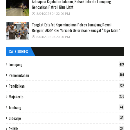
Antisipasi Kejahatan Jalanan, Polsek Jatiroto Lumajang
Gencarkan Patroli Blue Light
8/04/2026 04:22:00 PM
Tongkat Estafet Kepemimpinan Polres Lumajang Resmi
Bergulir, AKBP Riki Yariandi Gelorakan Semagat “Jogo Jatim".
8/04/2026 04:20:00 PM
CATEGORIES
Lumajang
419
Pemerintahan
401
Pendidikan
232
Mojokerto
200
Jombang
44
Sidoarjo
36
Politik
32