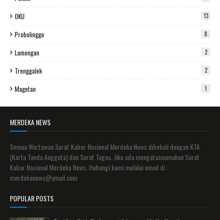
OKU
13
Probolinggo
8
Lamongan
2
Trenggalek
2
Magetan
1
MERDEKA NEWS
Semua Wartawan Surat Kabar Nasional Merdeka News dibekali dengan KTA
(Kartu Tanda Anggota) dan Surat Tugas. Jika ada mengatasnamakan Surat
Kabar Nasional Merdeka News. Hubungi kami melalui email di :
merdekanews@ymail.com
POPULAR POSTS