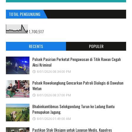
TOTAL PENGUNJUNG
1,700,517
RECENTS
POPULER
Polsek Pasirian Perketat Pengawasan di Titik Rawan Cegah
Aksi Kriminal
8/01/2026 08:34:00 PM
Polsek Rowokangkung Gencarkan Patroli Dialogis di Dawuhan
Wetan
8/01/2026 08:37:00 PM
Bhabinkamtibmas Selokgondang Turun ke Ladang Bantu
Pemupukan Jagung.
8/01/2026 01:49:00 AM
Pastikan Stok Oksigen untuk Layanan Medis, Kapolres