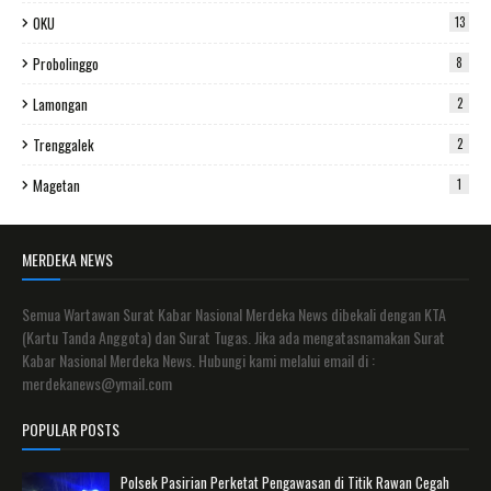
OKU
13
Probolinggo
8
Lamongan
2
Trenggalek
2
Magetan
1
MERDEKA NEWS
Semua Wartawan Surat Kabar Nasional Merdeka News dibekali dengan KTA
(Kartu Tanda Anggota) dan Surat Tugas. Jika ada mengatasnamakan Surat
Kabar Nasional Merdeka News. Hubungi kami melalui email di :
merdekanews@ymail.com
POPULAR POSTS
Polsek Pasirian Perketat Pengawasan di Titik Rawan Cegah