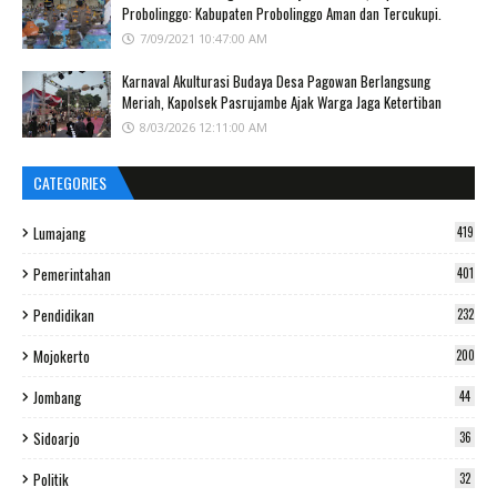
Probolinggo: Kabupaten Probolinggo Aman dan Tercukupi.
7/09/2021 10:47:00 AM
Karnaval Akulturasi Budaya Desa Pagowan Berlangsung
Meriah, Kapolsek Pasrujambe Ajak Warga Jaga Ketertiban
8/03/2026 12:11:00 AM
CATEGORIES
Lumajang
419
Pemerintahan
401
Pendidikan
232
Mojokerto
200
Jombang
44
Sidoarjo
36
Politik
32