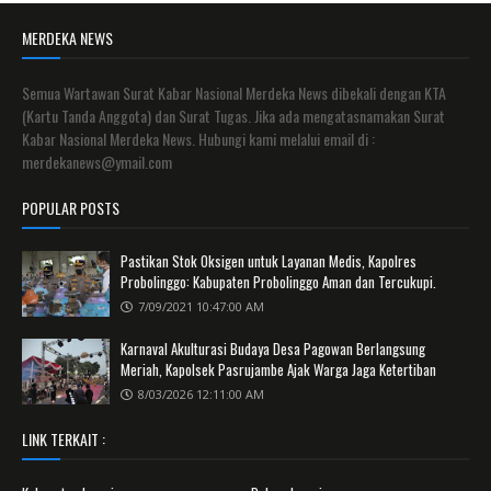
MERDEKA NEWS
Semua Wartawan Surat Kabar Nasional Merdeka News dibekali dengan KTA
(Kartu Tanda Anggota) dan Surat Tugas. Jika ada mengatasnamakan Surat
Kabar Nasional Merdeka News. Hubungi kami melalui email di :
merdekanews@ymail.com
POPULAR POSTS
Pastikan Stok Oksigen untuk Layanan Medis, Kapolres
Probolinggo: Kabupaten Probolinggo Aman dan Tercukupi.
7/09/2021 10:47:00 AM
Karnaval Akulturasi Budaya Desa Pagowan Berlangsung
Meriah, Kapolsek Pasrujambe Ajak Warga Jaga Ketertiban
8/03/2026 12:11:00 AM
LINK TERKAIT :