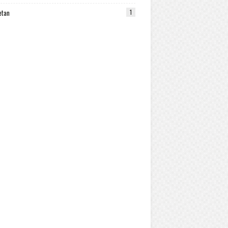
etan
1