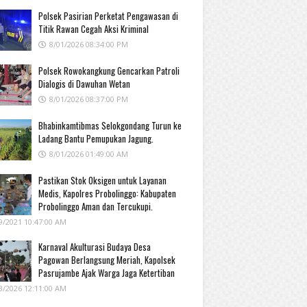
Polsek Pasirian Perketat Pengawasan di
Titik Rawan Cegah Aksi Kriminal
8/01/2026 08:34:00 PM
Polsek Rowokangkung Gencarkan Patroli
Dialogis di Dawuhan Wetan
8/01/2026 08:37:00 PM
Bhabinkamtibmas Selokgondang Turun ke
Ladang Bantu Pemupukan Jagung.
8/01/2026 01:49:00 AM
Pastikan Stok Oksigen untuk Layanan
Medis, Kapolres Probolinggo: Kabupaten
Probolinggo Aman dan Tercukupi.
9/2021 10:47:00 AM
Karnaval Akulturasi Budaya Desa
Pagowan Berlangsung Meriah, Kapolsek
Pasrujambe Ajak Warga Jaga Ketertiban
3/2026 12:11:00 AM