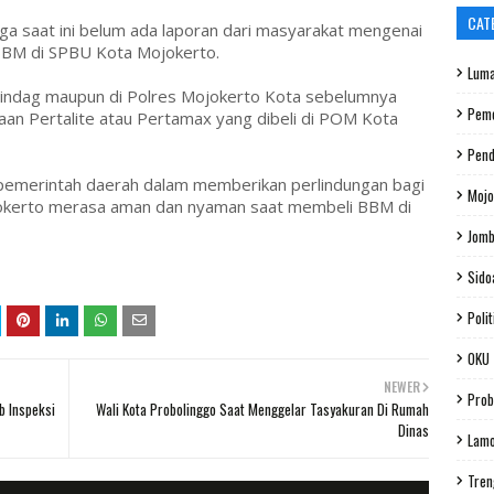
CAT
 saat ini belum ada laporan dari masyarakat mengenai
 BBM di SPBU Kota Mojokerto.
Luma
erindag maupun di Polres Mojokerto Kota sebelumnya
Peme
an Pertalite atau Pertamax yang dibeli di POM Kota
Pend
a pemerintah daerah dalam memberikan perlindungan bagi
Mojo
okerto merasa aman dan nyaman saat membeli BBM di
Jom
Sido
Polit
OKU
NEWER
Prob
b Inspeksi
Wali Kota Probolinggo Saat Menggelar Tasyakuran Di Rumah
Dinas
Lam
Tren