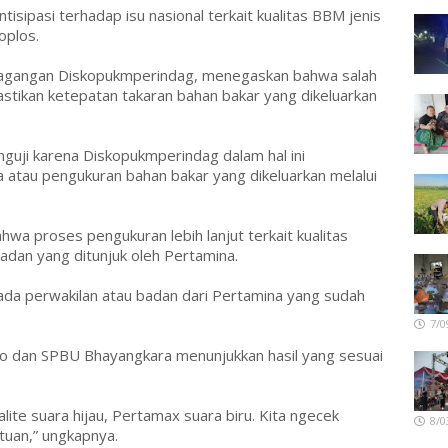
ntisipasi terhadap isu nasional terkait kualitas BBM jenis
oplos.
dagangan Diskopukmperindag, menegaskan bahwa salah
astikan ketepatan takaran bahan bakar yang dikeluarkan
guji karena Diskopukmperindag dalam hal ini
a atau pengukuran bahan bakar yang dikeluarkan melalui
ahwa proses pengukuran lebih lanjut terkait kualitas
dan yang ditunjuk oleh Pertamina.
n ada perwakilan atau badan dari Pertamina yang sudah
7/0
 dan SPBU Bhayangkara menunjukkan hasil yang sesuai
alite suara hijau, Pertamax suara biru. Kita ngecek
8/0
tuan,” ungkapnya.