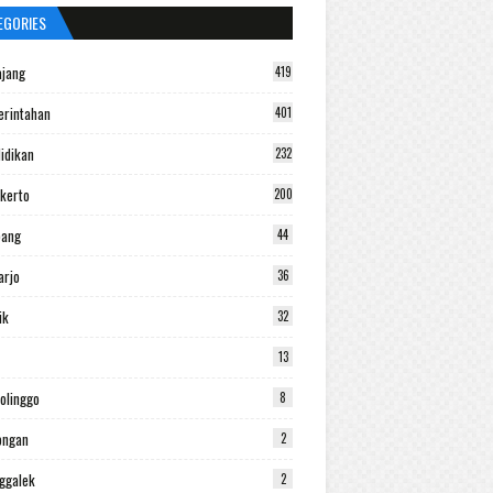
EGORIES
jang
419
rintahan
401
idikan
232
kerto
200
bang
44
arjo
36
ik
32
13
olinggo
8
ongan
2
ggalek
2