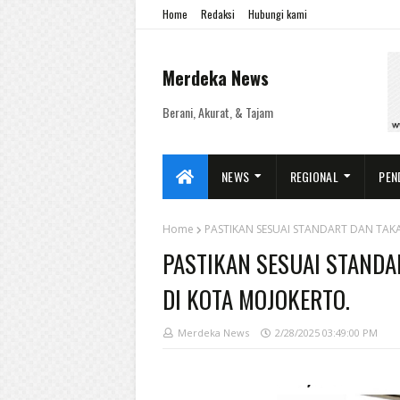
Home
Redaksi
Hubungi kami
Merdeka News
Berani, Akurat, & Tajam
NEWS
REGIONAL
PEN
Home
PASTIKAN SESUAI STANDART DAN TAK
PASTIKAN SESUAI STAND
DI KOTA MOJOKERTO.
Merdeka News
2/28/2025 03:49:00 PM