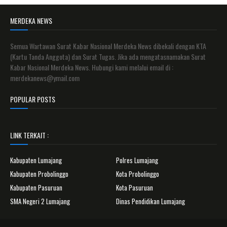
MERDEKA NEWS
Semua Wartawan Surat Kabar Nasional Merdeka News dibekali dengan KTA
(Kartu Tanda Anggota) dan Surat Tugas. Jika ada mengatasnamakan Surat
Kabar Nasional Merdeka News. Hubungi kami melalui email di :
merdekanews@ymail.com
POPULAR POSTS
LINK TERKAIT :
Kabupaten Lumajang
Polres Lumajang
Kabupaten Probolinggo
Kota Probolinggo
Kabupaten Pasuruan
Kota Pasuruan
SMA Negeri 2 Lumajang
Dinas Pendidikan Lumajang