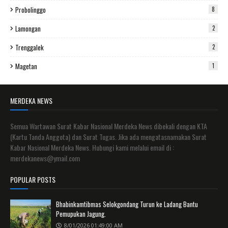
Probolinggo
8
Lamongan
2
Trenggalek
2
Magetan
1
MERDEKA NEWS
Semua Wartawan Surat Kabar Nasional Merdeka News dibekali dengan KTA
(Kartu Tanda Anggota) dan Surat Tugas. Jika ada mengatasnamakan Surat
Kabar Nasional Merdeka News. Hubungi kami melalui email di :
merdekanews@ymail.com
POPULAR POSTS
Bhabinkamtibmas Selokgondang Turun ke Ladang Bantu
Pemupukan Jagung.
8/01/2026 01:49:00 AM