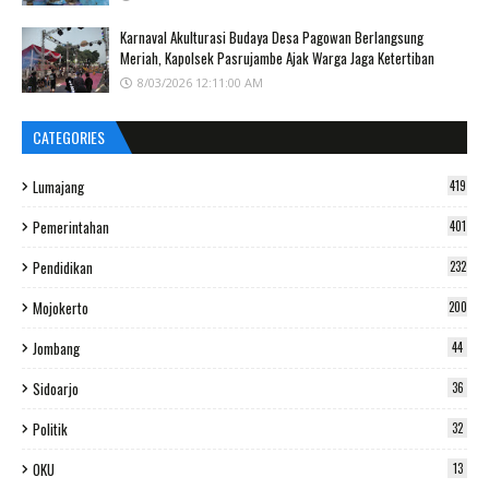
Karnaval Akulturasi Budaya Desa Pagowan Berlangsung
Meriah, Kapolsek Pasrujambe Ajak Warga Jaga Ketertiban
8/03/2026 12:11:00 AM
CATEGORIES
Lumajang
419
Pemerintahan
401
Pendidikan
232
Mojokerto
200
Jombang
44
Sidoarjo
36
Politik
32
OKU
13