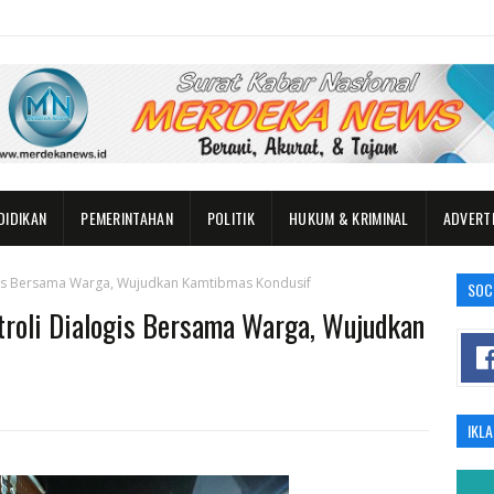
DIDIKAN
PEMERINTAHAN
POLITIK
HUKUM & KRIMINAL
ADVERT
ogis Bersama Warga, Wujudkan Kamtibmas Kondusif
SOC
troli Dialogis Bersama Warga, Wujudkan
IKL