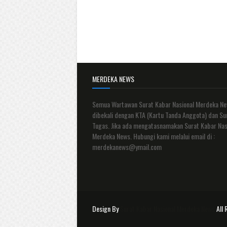
MERDEKA NEWS
Semua Wartawan Surat Kabar Nasional Merdeka N
dibekali dengan KTA (Kartu Tanda Anggota) dan Su
Tugas. Jika ada mengatasnamakan Surat Kabar Nas
Merdeka News. Hubungi kami melalui email di :
merdekanews@ymail.com
Design By
Surat Kabar Nasional Merdeka News
All 