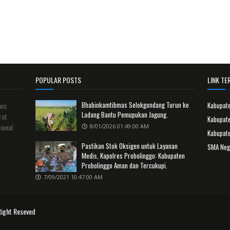
POPULAR POSTS
LINK TER
Bhabinkamtibmas Selokgondang Turun ke
ews
Kabupat
Ladang Bantu Pemupukan Jagung.
rat
Kabupate
ional
8/01/2026 01:49:00 AM
Kabupat
Pastikan Stok Oksigen untuk Layanan
SMA Neg
Medis, Kapolres Probolinggo: Kabupaten
Probolinggo Aman dan Tercukupi.
7/09/2021 10:47:00 AM
Right Reseved