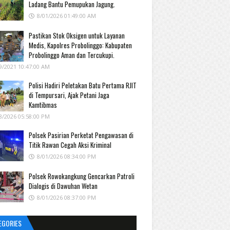
Ladang Bantu Pemupukan Jagung.
8/01/2026 01:49:00 AM
Pastikan Stok Oksigen untuk Layanan
Medis, Kapolres Probolinggo: Kabupaten
Probolinggo Aman dan Tercukupi.
9/2021 10:47:00 AM
Polisi Hadiri Peletakan Batu Pertama RJIT
di Tempursari, Ajak Petani Jaga
Kamtibmas
8/2026 05:58:00 PM
Polsek Pasirian Perketat Pengawasan di
Titik Rawan Cegah Aksi Kriminal
8/01/2026 08:34:00 PM
Polsek Rowokangkung Gencarkan Patroli
Dialogis di Dawuhan Wetan
8/01/2026 08:37:00 PM
EGORIES