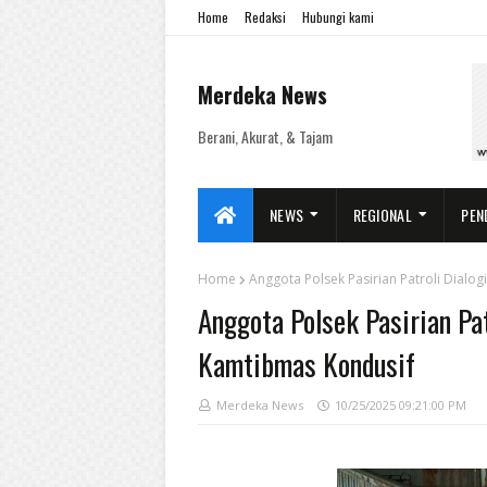
Home
Redaksi
Hubungi kami
Merdeka News
Berani, Akurat, & Tajam
NEWS
REGIONAL
PEN
Home
Anggota Polsek Pasirian Patroli Dial
Anggota Polsek Pasirian Pa
Kamtibmas Kondusif
Merdeka News
10/25/2025 09:21:00 PM