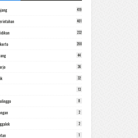
jang
419
rintahan
401
idikan
232
kerto
200
bang
44
arjo
36
ik
32
13
olinggo
8
ongan
2
ggalek
2
etan
1