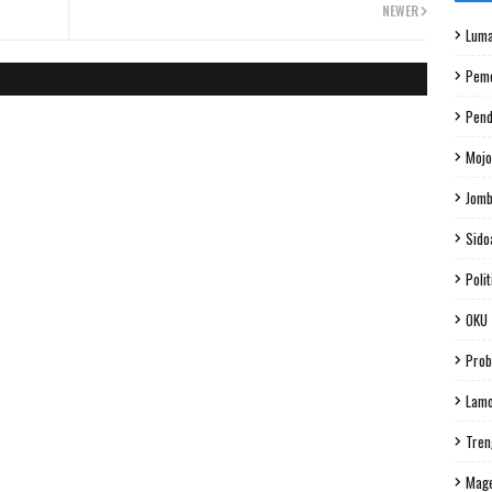
NEWER
Luma
Peme
Pend
Mojo
Jom
Sido
Polit
OKU
Prob
Lam
Tren
Mag