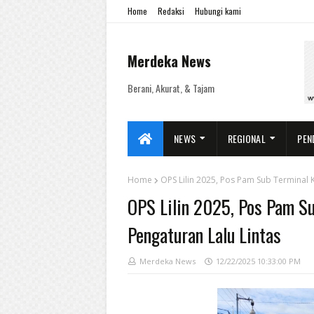
Home
Redaksi
Hubungi kami
Merdeka News
Berani, Akurat, & Tajam
NEWS
REGIONAL
PEN
Home
OPS Lilin 2025, Pos Pam Sub Terminal 
OPS Lilin 2025, Pos Pam S
Pengaturan Lalu Lintas
Merdeka News
12/22/2025 10:33:00 PM