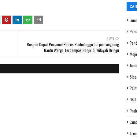
CAT
Luma
Peme
NEWER
Pend
Respon Cepat Personel Polres Probolinggo Terjun Langsung
Bantu Warga Terdampak Banjir di Wilayah Dringu
Mojo
Jom
Sido
Polit
OKU
Prob
Lam
Tren