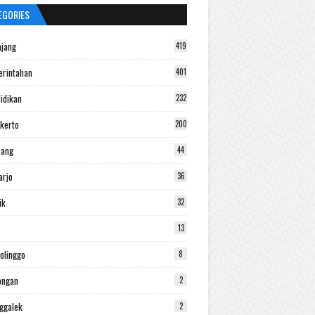
EGORIES
jang
419
rintahan
401
idikan
232
kerto
200
bang
44
arjo
36
ik
32
13
olinggo
8
ongan
2
ggalek
2