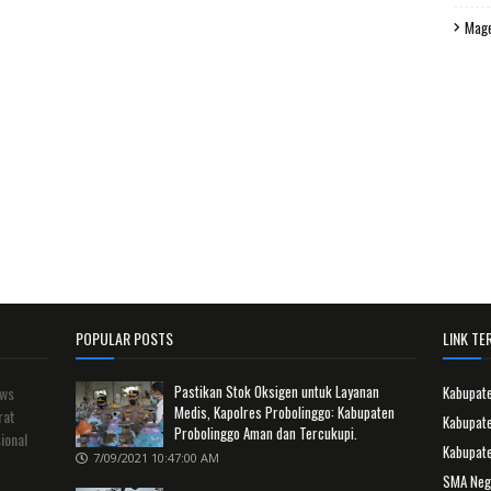
Mag
POPULAR POSTS
LINK TER
Pastikan Stok Oksigen untuk Layanan
ews
Kabupat
Medis, Kapolres Probolinggo: Kabupaten
rat
Kabupate
Probolinggo Aman dan Tercukupi.
ional
Kabupat
7/09/2021 10:47:00 AM
SMA Neg