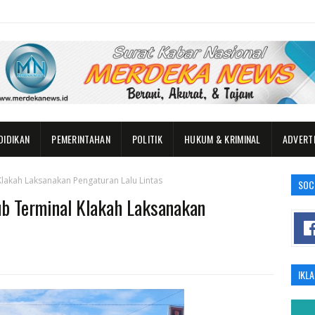
DIDIKAN
PEMERINTAHAN
POLITIK
HUKUM & KRIMINAL
ADVERT
Klakah Laksanakan Pengaturan Lalu Lintas
SOC
ub Terminal Klakah Laksanakan
IKL