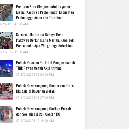
Pastikan Stok Oksigen untuk Layanan
Medis, Kapolres Probolinggo: Kabupaten
Probolinggo Aman dan Tercukupi.
9/2021 10:47:00 AM
Karnaval Akulturasi Budaya Desa
Pagowan Berlangsung Meriah, Kapolsek
Pasrujambe Ajak Warga Jaga Ketertiban
3/2026 12:11:00 AM
Polsek Pasirian Perketat Pengawasan di
Titik Rawan Cegah Aksi Kriminal
8/01/2026 08:34:00 PM
Polsek Rowokangkung Gencarkan Patroli
Dialogis di Dawuhan Wetan
8/01/2026 08:37:00 PM
Polsek Rowokangkung Giatkan Patroli
dan Sosialisasi Call Center 110
8/03/2026 12:14:00 AM