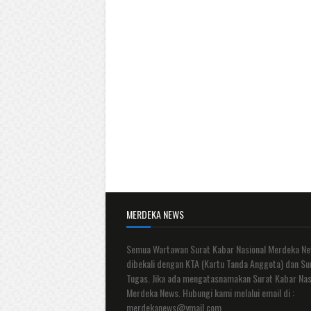
MERDEKA NEWS
Semua Wartawan Surat Kabar Nasional Merdeka N
dibekali dengan KTA (Kartu Tanda Anggota) dan Su
Tugas. Jika ada mengatasnamakan Surat Kabar Nas
Merdeka News. Hubungi kami melalui email di :
merdekanews@ymail.com