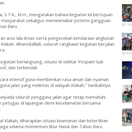
an.
 S.T.K., M.H., mengatakan bahwa kegiatan ini bertujuan
s masyarakat sekaligus meminimalisir potensi gangguan
7/0
hun Baru.
n arus lalu lintas serta pengecekan kendaraan angkutan
lakah. Alhamdulillah, seluruh rangkaian kegiatan berjalan
ra.
8/0
giatan berlangsung, situasi di sekitar Pospam Sub
if, dan terkendali.
cara intensif guna memberikan rasa aman dan nyaman
una jalan yang melintas di wilayah Klakah,” tambahnya.
kepada seluruh pengguna jalan agar tetap mematuhi
ahan petugas di lapangan demi keselamatan bersama
.
 Klakah, diharapkan situasi keamanan dan ketertiban
terjaga selama momentum libur Natal dan Tahun Baru.