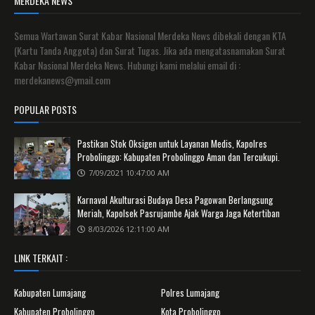
MERDEKA NEWS
Semua Wartawan Surat Kabar Nasional Merdeka News dibekali dengan KTA
(Kartu Tanda Anggota) dan Surat Tugas. Jika ada mengatasnamakan Surat
Kabar Nasional Merdeka News. Hubungi kami melalui email di :
merdekanews@ymail.com
POPULAR POSTS
Pastikan Stok Oksigen untuk Layanan Medis, Kapolres
Probolinggo: Kabupaten Probolinggo Aman dan Tercukupi.
7/09/2021 10:47:00 AM
Karnaval Akulturasi Budaya Desa Pagowan Berlangsung
Meriah, Kapolsek Pasrujambe Ajak Warga Jaga Ketertiban
8/03/2026 12:11:00 AM
LINK TERKAIT :
Kabupaten Lumajang
Polres Lumajang
Kabupaten Probolinggo
Kota Probolinggo