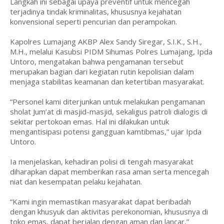
Langkah ini sebagai upaya preventif untuk mencegah
terjadinya tindak kriminalitas, khususnya kejahatan
konvensional seperti pencurian dan perampokan.
Kapolres Lumajang AKBP Alex Sandy Siregar, S.I.K., S.H.,
M.H., melalui Kasubsi PIDM Sihumas Polres Lumajang, Ipda
Untoro, mengatakan bahwa pengamanan tersebut
merupakan bagian dari kegiatan rutin kepolisian dalam
menjaga stabilitas keamanan dan ketertiban masyarakat.
“Personel kami diterjunkan untuk melakukan pengamanan
sholat Jum’at di masjid-masjid, sekaligus patroli dialogis di
sekitar pertokoan emas. Hal ini dilakukan untuk
mengantisipasi potensi gangguan kamtibmas,” ujar Ipda
Untoro.
Ia menjelaskan, kehadiran polisi di tengah masyarakat
diharapkan dapat memberikan rasa aman serta mencegah
niat dan kesempatan pelaku kejahatan.
“Kami ingin memastikan masyarakat dapat beribadah
dengan khusyuk dan aktivitas perekonomian, khususnya di
toko emas, dapat berjalan dengan aman dan lancar,”