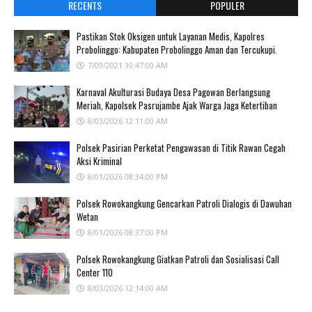
RECENTS
POPULER
Pastikan Stok Oksigen untuk Layanan Medis, Kapolres
Probolinggo: Kabupaten Probolinggo Aman dan Tercukupi.
7/09/2021 10:47:00 AM
Karnaval Akulturasi Budaya Desa Pagowan Berlangsung
Meriah, Kapolsek Pasrujambe Ajak Warga Jaga Ketertiban
8/03/2026 12:11:00 AM
Polsek Pasirian Perketat Pengawasan di Titik Rawan Cegah
Aksi Kriminal
8/01/2026 08:34:00 PM
Polsek Rowokangkung Gencarkan Patroli Dialogis di Dawuhan
Wetan
8/01/2026 08:37:00 PM
Polsek Rowokangkung Giatkan Patroli dan Sosialisasi Call
Center 110
8/03/2026 12:14:00 AM