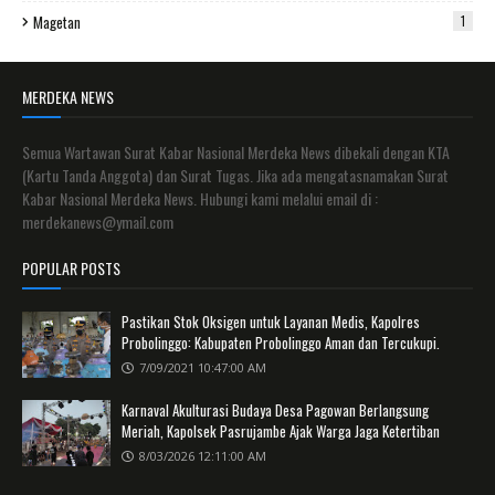
Magetan
1
MERDEKA NEWS
Semua Wartawan Surat Kabar Nasional Merdeka News dibekali dengan KTA
(Kartu Tanda Anggota) dan Surat Tugas. Jika ada mengatasnamakan Surat
Kabar Nasional Merdeka News. Hubungi kami melalui email di :
merdekanews@ymail.com
POPULAR POSTS
Pastikan Stok Oksigen untuk Layanan Medis, Kapolres
Probolinggo: Kabupaten Probolinggo Aman dan Tercukupi.
7/09/2021 10:47:00 AM
Karnaval Akulturasi Budaya Desa Pagowan Berlangsung
Meriah, Kapolsek Pasrujambe Ajak Warga Jaga Ketertiban
8/03/2026 12:11:00 AM