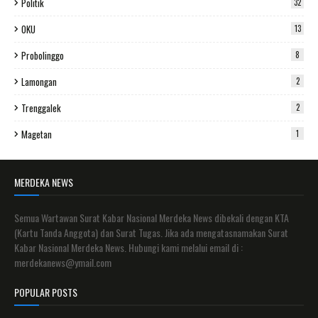
Politik
32
OKU
13
Probolinggo
8
Lamongan
2
Trenggalek
2
Magetan
1
MERDEKA NEWS
Semua Wartawan Surat Kabar Nasional Merdeka News dibekali dengan KTA
(Kartu Tanda Anggota) dan Surat Tugas. Jika ada mengatasnamakan Surat
Kabar Nasional Merdeka News. Hubungi kami melalui email di :
merdekanews@ymail.com
POPULAR POSTS