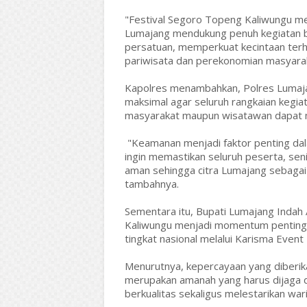
"Festival Segoro Topeng Kaliwungu m
Lumajang mendukung penuh kegiatan b
persatuan, memperkuat kecintaan ter
pariwisata dan perekonomian masyaraka
Kapolres menambahkan, Polres Luma
maksimal agar seluruh rangkaian kegia
masyarakat maupun wisatawan dapat 
"Keamanan menjadi faktor penting da
ingin memastikan seluruh peserta, se
aman sehingga citra Lumajang sebagai
tambahnya.
Sementara itu, Bupati Lumajang Inda
Kaliwungu menjadi momentum penting
tingkat nasional melalui Karisma Event
Menurutnya, kepercayaan yang diberi
merupakan amanah yang harus dijaga 
berkualitas sekaligus melestarikan war