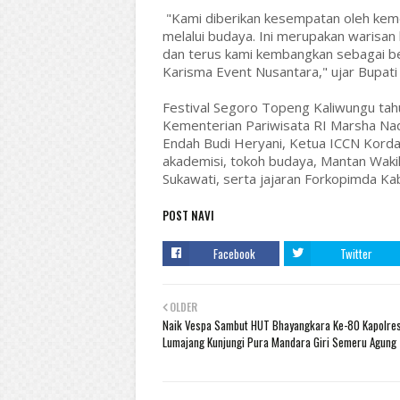
"Kami diberikan kesempatan oleh keme
melalui budaya. Ini merupakan warisan
dan terus kami kembangkan sebagai b
Karisma Event Nusantara," ujar Bupati
Festival Segoro Topeng Kaliwungu tahun
Kementerian Pariwisata RI Marsha Nad
Endah Budi Heryani, Ketua ICCN Kor
akademisi, tokoh budaya, Mantan Wakil 
Sukawati, serta jajaran Forkopimda K
POST NAVI
Facebook
Twitter
OLDER
Naik Vespa Sambut HUT Bhayangkara Ke-80 Kapolre
Lumajang Kunjungi Pura Mandara Giri Semeru Agung