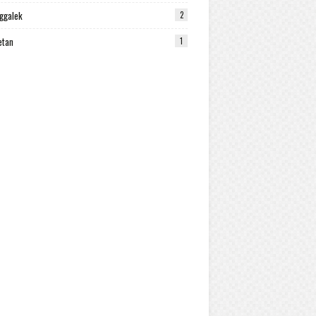
ggalek
2
etan
1