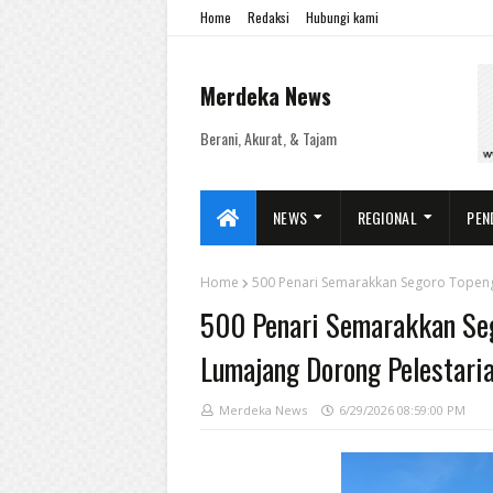
Home
Redaksi
Hubungi kami
Merdeka News
Berani, Akurat, & Tajam
NEWS
REGIONAL
PEN
Home
500 Penari Semarakkan Segoro Topeng
500 Penari Semarakkan Seg
Lumajang Dorong Pelestari
Merdeka News
6/29/2026 08:59:00 PM