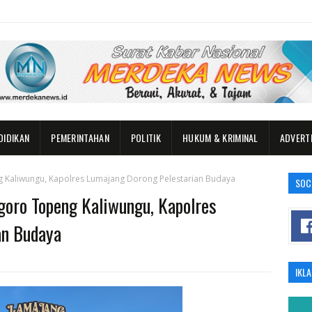
DIDIKAN
PEMERINTAHAN
POLITIK
HUKUM & KRIMINAL
ADVERT
 Kaliwungu, Kapolres Lumajang Dorong Pelestarian Budaya
SOC
oro Topeng Kaliwungu, Kapolres
an Budaya
IKL